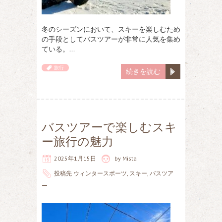
冬のシーズンにおいて、スキーを楽しむため
の手段としてバスツアーが非常に人気を集め
ている。…
旅行
続きを読む
バスツアーで楽しむスキ
ー旅行の魅力
2025年1月15日
by
Mista
投稿先
ウィンタースポーツ
,
スキー
,
バスツア
ー