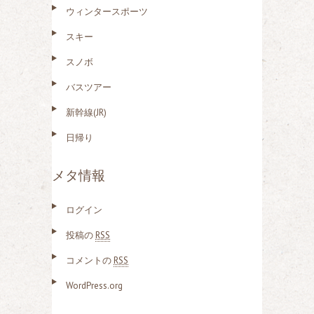
ウィンタースポーツ
スキー
スノボ
バスツアー
新幹線(JR)
日帰り
メタ情報
ログイン
投稿の
RSS
コメントの
RSS
WordPress.org