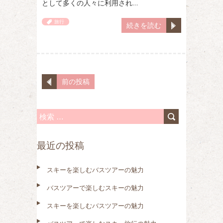
として多くの人々に利用され…
旅行
続きを読む
前の投稿
検
索
最近の投稿
:
スキーを楽しむバスツアーの魅力
バスツアーで楽しむスキーの魅力
スキーを楽しむバスツアーの魅力