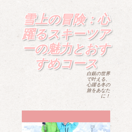
雪上の冒険：心
躍るスキーツア
ーの魅力とおす
すめコース
白銀の世界
で叶える、
心躍る冬の
旅をあなた
に！